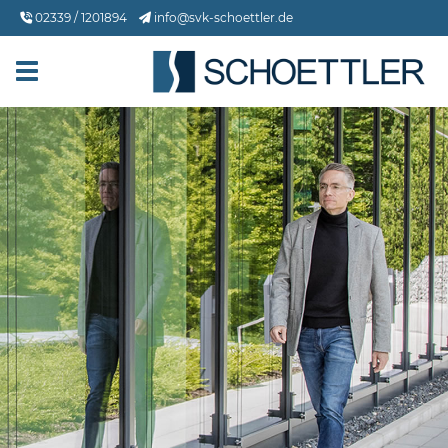
02339 / 1201894
info@svk-schoettler.de
Toggle navigation