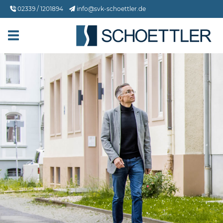
02339 / 1201894
info@svk-schoettler.de
Toggle navigation